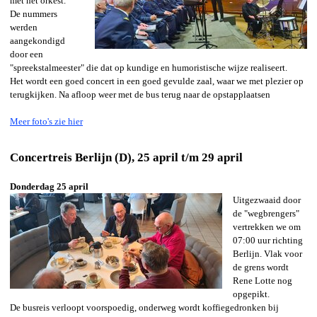
met het orkest.
De nummers
werden
aangekondigd
door een
"spreekstalmeester" die dat op kundige en humoristische wijze realiseert.
Het wordt een goed concert in een goed gevulde zaal, waar we met plezier op
terugkijken. Na afloop weer met de bus terug naar de opstapplaatsen
Meer foto's zie hier
Concertreis Berlijn (D), 25 april t/m 29 april
Donderdag 25 april
Uitgezwaaid door
de "wegbrengers"
vertrekken we om
07:00 uur richting
Berlijn. Vlak voor
de grens wordt
Rene Lotte nog
opgepikt.
De busreis verloopt voorspoedig, onderweg wordt koffiegedronken bij