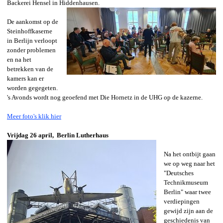
Backerei Hensel in Hiddenhausen.
De aankomst op de
Steinhoffkaserne
in Berlijn verloopt
zonder problemen
en na het
betrekken van de
kamers kan er
worden gegegeten.
's Avonds wordt nog geoefend met Die Hornetz in de UHG op de kazerne.
Meer foto's klik hier
Vrijdag 26 april,
Berlin Lutherhaus
Na het ontbijt gaan
we op weg naar het
"Deutsches
Technikmuseum
Berlin" waar twee
verdiepingen
gewijd zijn aan de
geschiedenis van