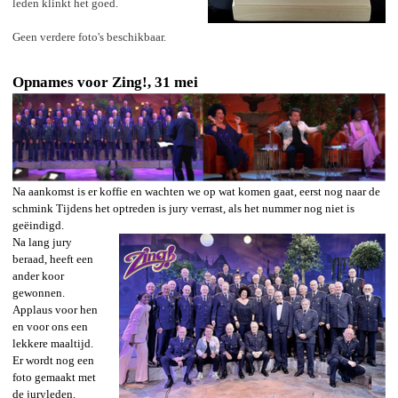
leden klinkt het goed.
Geen verdere foto's beschikbaar.
Opnames voor Zing!, 31 mei
Na aankomst is er koffie en wachten we op wat komen gaat, eerst nog naar de
schmink Tijdens het optreden is jury verrast, als het nummer nog niet is
geëindigd.
Na lang jury
beraad, heeft een
ander koor
gewonnen.
Applaus voor hen
en voor ons een
lekkere maaltijd.
Er wordt nog een
foto gemaakt met
de juryleden.