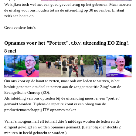
We kijken toch wel met een goed gevoel terug op het gebeuren. Maar moeten
de uitslag voor ons houden tot na de uitzending op 30 november. Er staat
zelfs een boete op.
Geen verdere foto's
Opnames voor het "Portret", t.b.v. uitzending EO Zing!,
8 mei
Om ons koor op de kaart te zetten, maar ook om leden te werven, is het
besluit genomen om deel te nemen aan de zangcompetitie Zing! van de
Evangelische Omroep (EO).
Als inleiding van ons optreden bij de uitzending moest er een "portret"
gemaakt worden. Tijdens de repetite komt er een ploeg van de
productiemaatschappij ITV opnames maken.
Vanaf 's morgens half elf tot half drie 's middags worden de leden en de
dirigent gevolgd en worden opnames gemaakt. (Later blijkt er slechts 2
minuten in beeld gebracht te worden.)