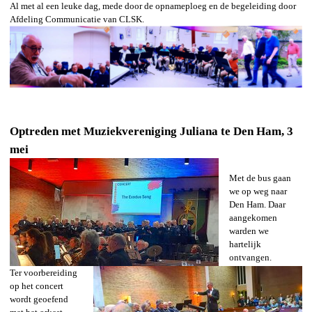
Al met al een leuke dag, mede door de opnameploeg en de begeleiding door
Afdeling Communicatie van CLSK.
Optreden met Muziekvereniging Juliana te Den Ham, 3
mei
Met de bus gaan
we op weg
naar
Den Ham. Daar
aangekomen
warden we
hartelijk
ontvangen.
Ter voorbereiding
op het concert
wordt geoefend