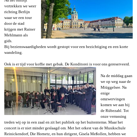
Na het ontbijt
vertrekken we weer
richting Berlijn
waar we een tour
door de stad
krijgen met Rainer
Mehlmann als
gids.
Bij bezienswaardigheden wordt gestopt voor een bezichtiging en een korte
wandeling.
Ook is er tijd voor koffie met gebak. De Konditorei is voor ons gereserveerd.
Na de middag gaan
we op weg naar de
Miüggelsee. Na
enige
omzwervingen
komen we aan bij
de Rübezahl. Tot
onze verrassing
treden wij op in een zaal en zit het publiek op het buitenterras. Maar het
concert is er niet minder geslaagd om. Met het orkest van de Musikschule
Reinickendorf, Die Hornetz, en hun dirigent, Gisela Me
ß
ollen, hebben we