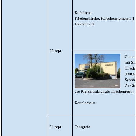
Kerkdienst
Friedenskirche, Kerschensteinerstr. 1
Daniel Fenk
20 sept
Concer
mit Si
Tirsch
(Dirig
Schröd
Zu Gün
die Kreismusikschule Tirschenreuth,
Kettelerhaus
21 sept
Terugreis