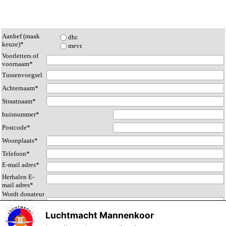
Aanhef (maak
dhr.
keuze)
*
mevr.
Voorletters of
voornaam
*
Tussenvoegsel
Achternaam
*
Straatnaam
*
huisnummer
*
Postcode
*
Woonplaats
*
Telefoon
*
E-mail adres
*
Herhalen E-
mail adres
*
Wordt donateur
met jaarlijks
bedrag van €
Luchtmacht Mannenkoor
X
Velden gemerkt met een * zijn verplicht