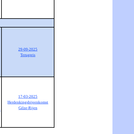
29-09-2025
Terugreis
17-03-2025
Herdenkingsbijeenkomst
Gilze-Rijen
s