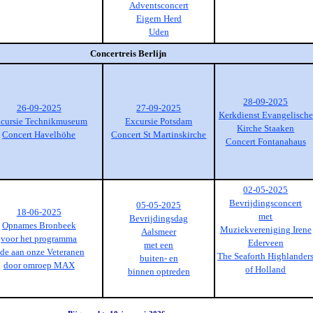
Adventsconcert
Eigern Herd
Uden
Concertreis Berlijn
28-09-2025
26-09-2025
27-09-2025
Kerkdienst Evangelische
cursie Technikmuseum
Excursie Potsdam
Kirche Staaken
Concert Havelhöhe
Concert St Martinskirche
Concert Fontanahaus
02-05-2025
Bevrijdingsconcert
05-05-2025
18-06-2025
met
Bevrijdingsdag
Opnames Bronbeek
Muziekvereniging Irene
Aalsmeer
voor het programma
Ederveen
met een
de aan onze Veteranen
The Seaforth Highlander
buiten- en
door omroep MAX
of Holland
binnen optreden