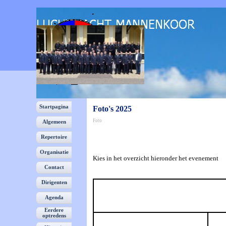
Ga naar de inhoud
Schimmelpenninck 46
3871 SC Hoevelaken
Tel: +31 6 2502 5916
Menu overslaan
Startpagina
Foto's 2025
Foto
Algemeen
Repertoire
Organisatie
▼
Kies in het overzicht hieronder het evenement
Contact
Dirigenten
▼
Agenda
Eerdere
optredens