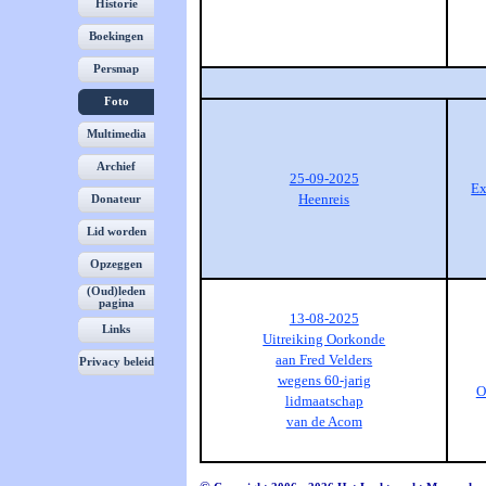
Historie
Boekingen
Persmap
Foto
▼
Multimedia
Archief
25-09-2025
Ex
Heenreis
Donateur
Lid worden
Opzeggen
(Oud)leden
pagina
13-08-2025
Links
Uitreiking Oorkonde
aan Fred Velders
Privacy beleid
wegens 60-jarig
O
lidmaatschap
van de Acom