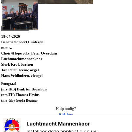
(151-TH) Oefenen
18-04-2026
Benefietconcert Lunteren
m.m.v.
Choir4Hope o.l.v. Peter Overduin
Luchtmachtmannenkoor
Sierk Krol, bariton
Jan Peter Teeuw, orgel
Hans Veldhuizen, vleugel
Fotograaf
(nrs-HtB) Henk ten Bouwhuis
(nrs-TH) Thomas Hovius
(nrs-GB) Gerda Beumer
Hulp nodig?
Klik hier
Luchtmacht Mannenkoor
X
Terug naar overzicht 2025
Installeer deze applicatie op uw