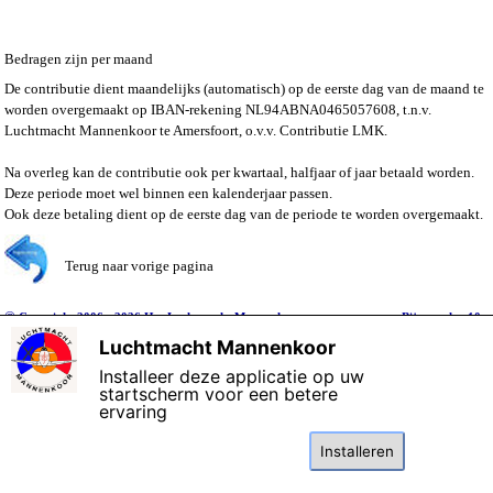
Bedragen zijn per maand
De contributie dient maandelijks (automatisch) op de eerste dag van de maand te
worden overgemaakt op IBAN-rekening NL94ABNA0465057608, t.n.v.
Luchtmacht Mannenkoor te Amersfoort, o.v.v. Contributie LMK.
Na overleg kan de contributie ook per kwartaal, halfjaar of jaar betaald worden.
Deze periode moet wel binnen een kalenderjaar passen.
Ook deze betaling dient op de eerste dag van de periode te worden overgemaakt.
Terug naar vorige pagina
©
Copyright 2006 - 2026 Het Luchtmacht Mannenkoor
Bijgewerkt: 10-
januari-2026
Luchtmacht Mannenkoor
X
Installeer deze applicatie op uw
startscherm voor een betere
Terug naar de inhoud
ervaring
Deze website maakt gebruik van cookies: lees de
kennisgeving
over gegevensbescherming.
Installeren
Ik ga akkoord