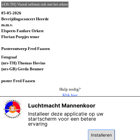
(436-TH) Vooraf oefenen ook met het orkest
05-05-2026
Bevrijdingsconcert Heerde
m.m.v.
Elspeets Fanfare Orkest
Florian Poepjes tenor
Posterontwerp Fred Faasen
Fotograaf
(nrs-TH) Thomas Hovius
(nrs-GB) Gerda Beumer
poster Fred Faasen
Hulp nodig?
Klik hier
Luchtmacht Mannenkoor
X
Terug naar overzicht 2026
Installeer deze applicatie op uw
startscherm voor een betere
ervaring
©
Copyright 2006 - 2026 Het Luchtmacht Mannenkoor
Bijgewerkt: 07-
mei-2026
Deze website maakt gebruik van cookies: lees de
kennisgeving
over gegevensbescherming.
Installeren